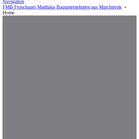
Navigation
FMB Froschauer Matthäus Bauunternehmen aus Marchtrenk
»
Home